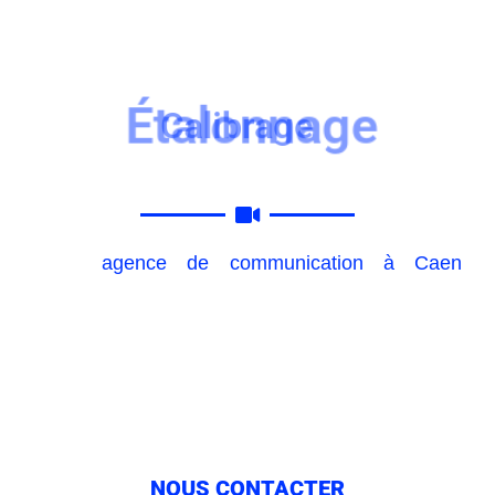
Vidéo & Photo
Étalonnage
Production Video à Caen
Notre
agence de communication à Caen
propose plusieurs services à nos clients. Parmi
ceux-ci, il y a la production vidéo. Si vous
souhaitez en savoir plus, sur la production de
vidéo, alors vous êtes au bon endroit pour
trouver le professionnel qu’il vous faut à Caen.
NOUS CONTACTER