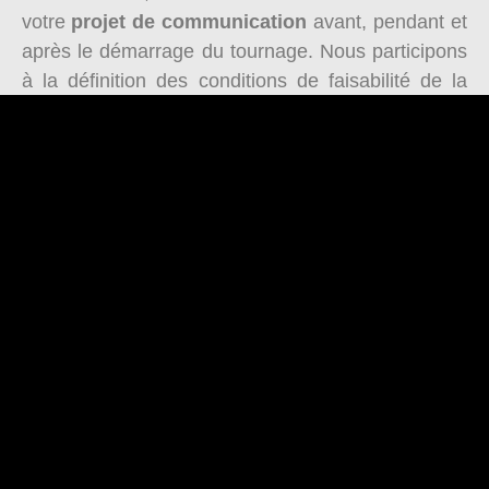
votre
projet de communication
avant, pendant et
après le démarrage du tournage. Nous participons
à la définition des conditions de faisabilité de la
vidéo
et la scénarisation. Ces préparatifs
permettent d’assurer une campagne et un support
impactant et efficace. Par ailleurs, notre agence de
production vidéo
vous propose également les
services de
photographe professionnel à Caen
en Normandie.
À ce titre, nous pouvons agir en tant que
photographe culinaire. Ainsi, nous pouvons réaliser